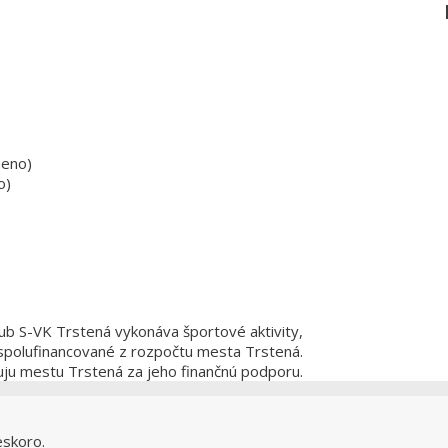
meno)
o)
lub S-VK Trstená vykonáva športové aktivity,
spolufinancované z rozpočtu mesta Trstená.
kuju mestu Trstená za jeho finančnú podporu.
eskoro.