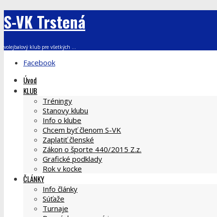
S-VK Trstená
volejbalový klub pre všetkých ...
Facebook
Úvod
KLUB
Tréningy
Stanovy klubu
Info o klube
Chcem byť členom S-VK
Zaplatiť členské
Zákon o športe 440/2015 Z.z.
Grafické podklady
Rok v kocke
ČLÁNKY
Info články
Súťaže
Turnaje