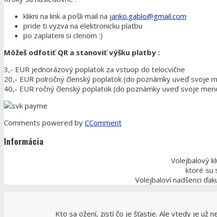
klikni na link a pošli mail na
janko.gablo@gmail.com
pride ti vyzva na elektronicku platbu
po zaplateni si clenom :)
Môžeš odfotiť QR a stanoviť výšku platby :
3,- EUR jednorázový poplatok za vstuop do telocvične
20,- EUR polročný členský poplatok (do poznámky uveď svoje 
40,- EUR ročný členský poplatok (do poznámky uveď svoje men
Comments powered by
CComment
Informácia
Volejbalový k
ktoré su 
Volejbaloví nadšenci ďa
Kto sa ožení, zistí čo je šťastie. Ale vtedy je už n