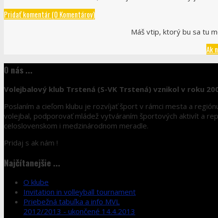
Pridať komentár (0 Komentárov)
Máš vtip, ktorý bu sa tu m
Ak n
O nás ...
Volejbalový klub Trstená (S-VK Trstená) vznikol v roku 20
Poslaním a cieľom klubu je rozvíjať šport v rámci mesta a regió
volejbal, podporovať mládež vytváraním športových aktivít a r
celoslovenskom i medzinárodnom meradle.
Pridaj s ak nám !
Najčítanejšie ...
O klube
Invitation in volleyball tournament
Priebežná tabuľka a info MVL
2012/2013 - ukončené 14.4.2013