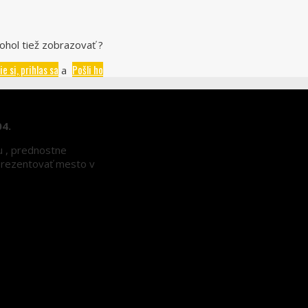
ohol tiež zobrazovať ?
ie si, prihlas sa
Pošli ho
a
04.
nu , prednostne
eprezentovať mesto v