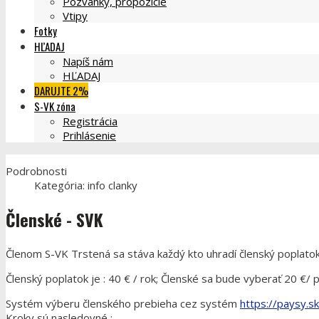
Pozvánky, propozície
Vtipy
Fotky
HĽADAJ
Napíš nám
HĽADAJ
DARUJTE 2%
S-VK zóna
Registrácia
Prihlásenie
Podrobnosti
Kategória:
info clanky
Členské - SVK
Členom S-VK Trstená sa stáva každý kto uhradí členský poplatok
Členský poplatok je : 40 € / rok; Členské sa bude vyberať 20 €/ p
Systém výberu členského prebieha cez systém
https://paysy.sk
Kroky sú nasledovné :