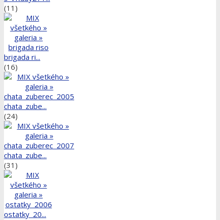
(11)
brigada ri...
(16)
chata_zube...
(24)
chata_zube...
(31)
ostatky_20...