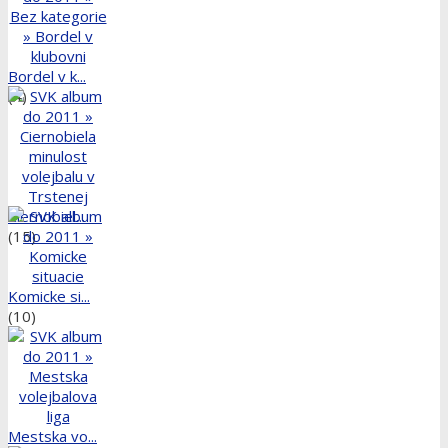
Bordel v k...
(4)
Ciernobiel...
(15)
Komicke si...
(10)
Mestska vo...