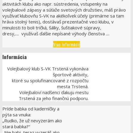
aktivitách klubu ako napr. sústredenia, vstupenky na
volejbalové zápasy a súťaže svetových družstiev, máš právo
využívať klubovňu S-VK na akékoľvek účely (primárne sa tam
hráva stolný tenis), dostávaš prezentačné veci klubu, v
minulosti to boli tričká, šálky, šuštiakové súpravy,
dresy,.... využívaš ďalšie nepísané výhody členstva ....
Viac informácii
Informácia
Volejbalový klub S-VK Trstená vykonáva
športové aktivity,
ktoré su spolufinancované z rozpočtu
mesta Trstená.
Volejbaloví nadšenci ďakuju mestu
Trstená za jeho finančnú podporu.
Príde babka od kaderníčky a
pýta sa vnuka:
„Rudko, že už nevyzerám ako
stará babka?“
„Nie babi, teraz vyzeráš ako