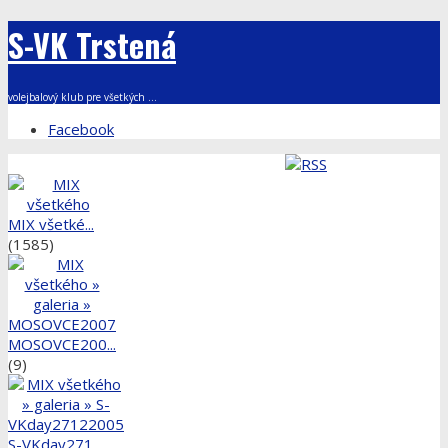
S-VK Trstená
volejbalový klub pre všetkých ...
Facebook
MIX všetké...
(1585)
MOSOVCE200...
(9)
S-VKday271...