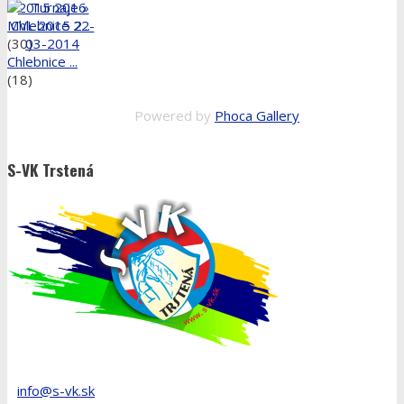
MVL 2015 2...
(30)
Chlebnice ...
(18)
Powered by
Phoca Gallery
S-VK Trstená
info@s-vk.sk