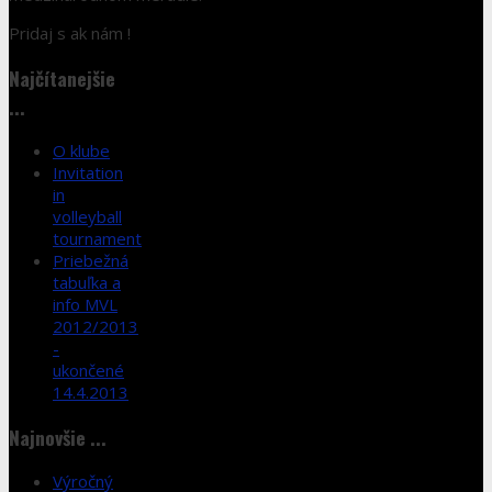
Pridaj s ak nám !
Najčítanejšie
...
O klube
Invitation
in
volleyball
tournament
Priebežná
tabuľka a
info MVL
2012/2013
-
ukončené
14.4.2013
Najnovšie ...
Výročný