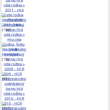
2011 - Hrá...
(166)
Hra cela r...
(10)
2009 - HCR
(95)
2010 - HCR
(166)