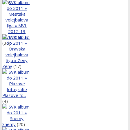
(15)
MVL 2012-1...
(36)
Zeny
(17)
Plazove fo...
(4)
Snemy
(20)