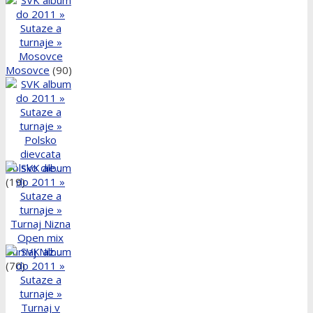
Mosovce
(90)
Polsko die...
(19)
Turnaj Niz...
(70)