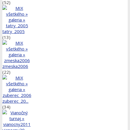
(52)
tatry_2005
(13)
zmeska2006
(22)
zuberec_20...
(34)
vianocny20...