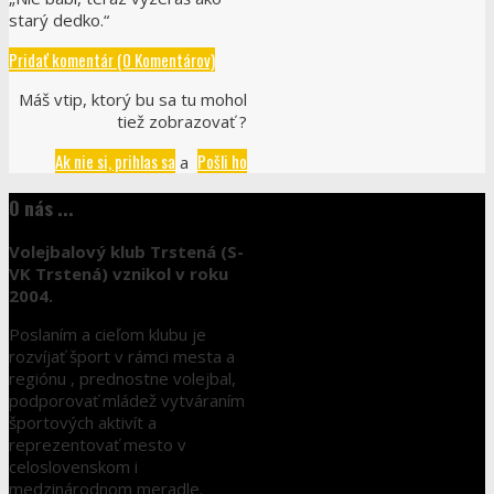
starý dedko.“
Pridať komentár (0 Komentárov)
Máš vtip, ktorý bu sa tu mohol
tiež zobrazovať ?
Ak nie si, prihlas sa
Pošli ho
a
O nás ...
Volejbalový klub Trstená (S-
VK Trstená) vznikol v roku
2004.
Poslaním a cieľom klubu je
rozvíjať šport v rámci mesta a
regiónu , prednostne volejbal,
podporovať mládež vytváraním
športových aktivít a
reprezentovať mesto v
celoslovenskom i
medzinárodnom meradle.