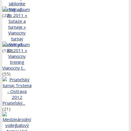
Turnaj v J...
(22)
Vianocny t...
(132)
Vianocny t...
(55)
Priateľský...
(21)