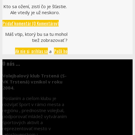
Kto sa ožení, zistí čo je šťastie.
Ale vtedy je už neskoro.
Pridať komentár (0 Komentárov)
Máš vtip, ktorý bu sa tu mohol
tiež zobrazovať ?
Ak nie si, prihlas sa
Pošli ho
a
O nás ...
Volejbalový klub Trstená (S-
VK Trstená) vznikol v roku
2004.
Poslaním a cieľom klubu je
rozvíjať šport v rámci mesta a
regiónu , prednostne volejbal,
podporovať mládež vytváraním
športových aktivít a
reprezentovať mesto v
celoslovenskom i