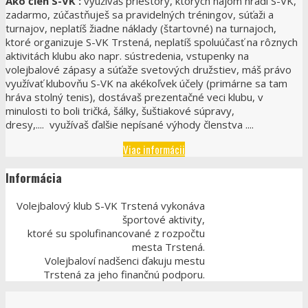
Ako člen S-VK :
využívaš priestory, ktorých nájom hradí S-VK,
zadarmo, zúčastňuješ sa pravidelných tréningov, súťaži a
turnajov, neplatíš žiadne náklady (štartovné) na turnajoch,
ktoré organizuje S-VK Trstená, neplatíš spoluúčasť na rôznych
aktivitách klubu ako napr. sústredenia, vstupenky na
volejbalové zápasy a súťaže svetových družstiev, máš právo
využívať klubovňu S-VK na akékoľvek účely (primárne sa tam
hráva stolný tenis), dostávaš prezentačné veci klubu, v
minulosti to boli tričká, šálky, šuštiakové súpravy,
dresy,.... využívaš ďalšie nepísané výhody členstva ....
Viac informácii
Informácia
Volejbalový klub S-VK Trstená vykonáva
športové aktivity,
ktoré su spolufinancované z rozpočtu
mesta Trstená.
Volejbaloví nadšenci ďakuju mestu
Trstená za jeho finančnú podporu.