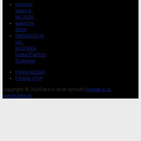
Výročný
snem S-
VK 2026
Vianočný
2025
PROPOZÍCIE
XXI.
ROČNÍKA
VIANOČNÉHO
TURNAJA
PRIHLÁSENIE
PRIDAJ VTIP
Copyright © 2020 pre s-vk.sk vytvoril
Gajniak s.r.o.
wwstranka.sk