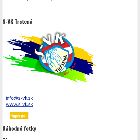
S-VK Trstená
info@s-vk.sk
www.s-vk.sk
Napíš nám
Náhodné fotky
...