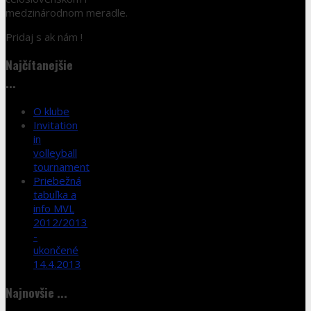
medzinárodnom meradle.
Pridaj s ak nám !
Najčítanejšie
...
O klube
Invitation
in
volleyball
tournament
Priebežná
tabuľka a
info MVL
2012/2013
-
ukončené
14.4.2013
Najnovšie ...