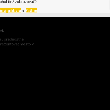
ohol tiež zobrazovať ?
ie si, prihlas sa
Pošli ho
a
04.
nu , prednostne
eprezentovať mesto v