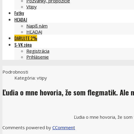
Pozvánky, propozície
Vtipy
Fotky
HĽADAJ
Napíš nám
HĽADAJ
DARUJTE 2%
S-VK zóna
Registrácia
Prihlásenie
Podrobnosti
Kategória:
vtipy
Ľudia o mne hovoria, že som flegmatik. Ale m
Ľudia o mne hovoria, že som f
Comments powered by
CComment