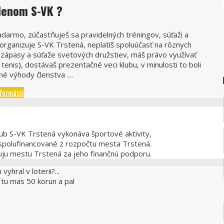
lenom S-VK ?
adarmo, zúčastňuješ sa pravidelných tréningov, súťaži a
é organizuje S-VK Trstená, neplatíš spoluúčasť na rôznych
é zápasy a súťaže svetových družstiev, máš právo využívať
enis), dostávaš prezentačné veci klubu, v minulosti to boli
né výhody členstva ....
formácii
lub S-VK Trstená vykonáva športové aktivity,
spolufinancované z rozpočtu mesta Trstená.
kuju mestu Trstená za jeho finančnú podporu.
yhral v loterii?...
a tu mas 50 korun a pal