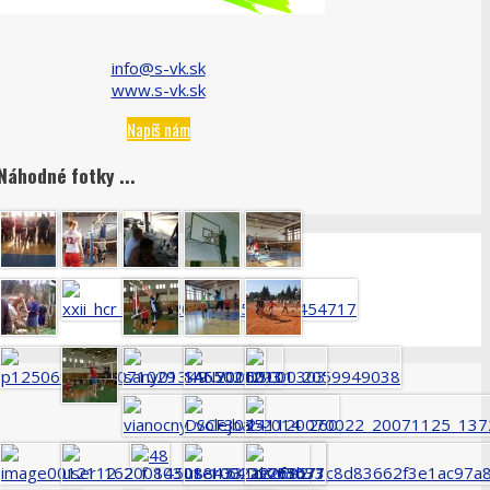
info@s-vk.sk
www.s-vk.sk
Napíš nám
Náhodné fotky ...