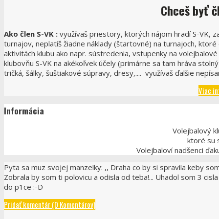
Chceš
byť č
Ako člen S-VK :
využívaš priestory, ktorých nájom hradí S-VK, z
turnajov, neplatíš žiadne náklady (štartovné) na turnajoch, ktor
aktivitách klubu ako napr. sústredenia, vstupenky na volejbalov
klubovňu S-VK na akékoľvek účely (primárne sa tam hráva stolný t
tričká, šálky, šuštiakové súpravy, dresy,.... využívaš ďalšie nepísa
Viac in
Informácia
Volejbalový k
ktoré su 
Volejbaloví nadšenci ďa
Pyta sa muz svojej manzelky: ,, Draha co by si spravila keby som v
Zobrala by som ti polovicu a odisla od teba!... Uhadol som 3 cisl
do p1ce :-D
Pridať komentár (0 Komentárov)