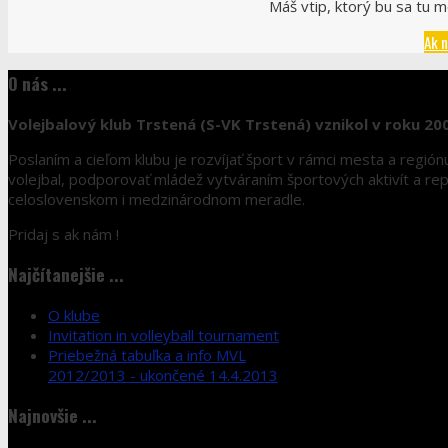
Máš vtip, ktorý bu sa tu m
Ak n
O nás ...
Volejbalový klub Trstená (S-VK Trstená) vznikol v roku 20
Poslaním a cieľom klubu je rozvíjať šport v rámci mesta a regió
volejbal, podporovať mládež vytváraním športových aktivít a r
celoslovenskom i medzinárodnom meradle.
Pridaj s ak nám !
Najčítanejšie ...
O klube
Invitation in volleyball tournament
Priebežná tabuľka a info MVL
2012/2013 - ukončené 14.4.2013
Najnovšie ...