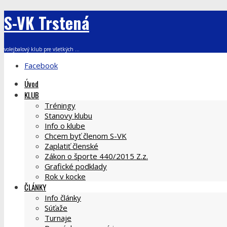
S-VK Trstená
volejbalový klub pre všetkých ...
Facebook
Úvod
KLUB
Tréningy
Stanovy klubu
Info o klube
Chcem byť členom S-VK
Zaplatiť členské
Zákon o športe 440/2015 Z.z.
Grafické podklady
Rok v kocke
ČLÁNKY
Info články
Súťaže
Turnaje