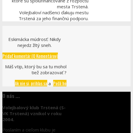
ktoré su spolufinancované z rozpočtu
mesta Trstená.
Volejbaloví nadšenci ďakuju mestu
Trstená za jeho finančnú podporu.
Eskimácka múdrosť: Nikdy
nejedz žltý sneh.
Pridať komentár (0 Komentárov)
Máš vtip, ktorý bu sa tu mohol
tiež zobrazovať ?
Ak nie si, prihlas sa
Pošli ho
a
O nás ...
Volejbalový klub Trstená (S-
VK Trstená) vznikol v roku
2004.
Poslaním a cieľom klubu je