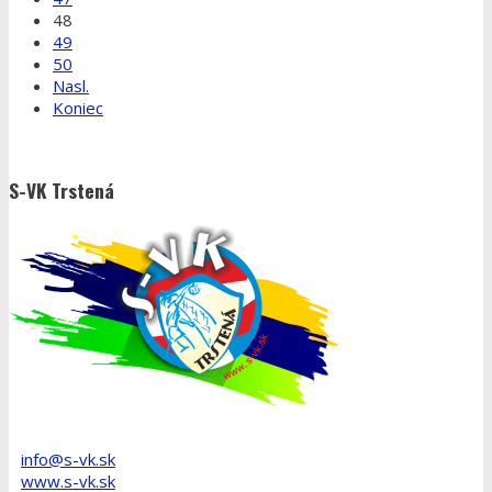
48
49
50
Nasl.
Koniec
S-VK Trstená
info@s-vk.sk
www.s-vk.sk