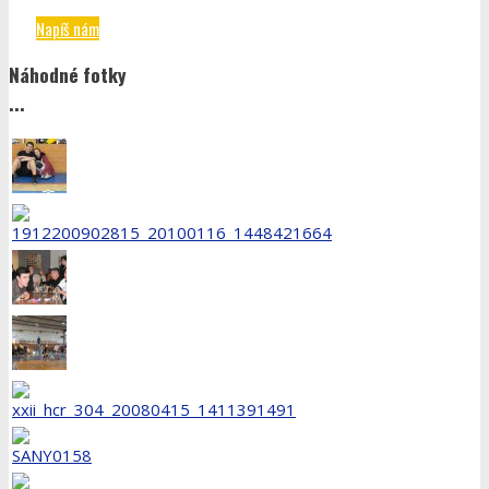
Napíš nám
Náhodné fotky
...