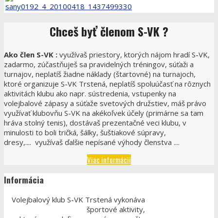
Chceš
byť členom S-VK ?
Ako člen S-VK :
využívaš priestory, ktorých nájom hradí S-VK,
zadarmo, zúčastňuješ sa pravidelných tréningov, súťaži a
turnajov, neplatíš žiadne náklady (štartovné) na turnajoch,
ktoré organizuje S-VK Trstená, neplatíš spoluúčasť na rôznych
aktivitách klubu ako napr. sústredenia, vstupenky na
volejbalové zápasy a súťaže svetových družstiev, máš právo
využívať klubovňu S-VK na akékoľvek účely (primárne sa tam
hráva stolný tenis), dostávaš prezentačné veci klubu, v
minulosti to boli tričká, šálky, šuštiakové súpravy,
dresy,.... využívaš ďalšie nepísané výhody členstva ....
Viac informácii
Informácia
Volejbalový klub S-VK Trstená vykonáva
športové aktivity,