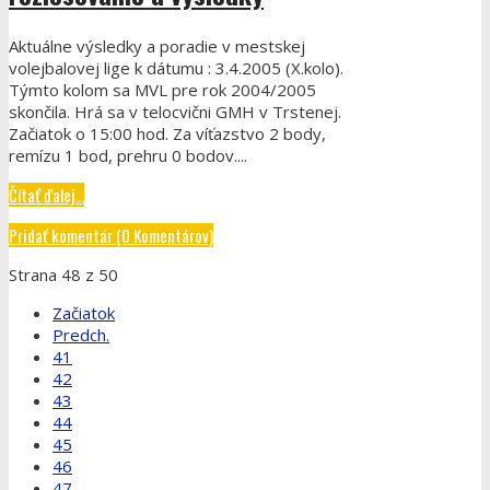
Aktuálne výsledky a poradie v mestskej
volejbalovej lige k dátumu : 3.4.2005 (X.kolo).
Týmto kolom sa MVL pre rok 2004/2005
skončila. Hrá sa v telocvični GMH v Trstenej.
Začiatok o 15:00 hod. Za víťazstvo 2 body,
remízu 1 bod, prehru 0 bodov....
Čítať ďalej...
Pridať komentár (0 Komentárov)
Strana 48 z 50
Začiatok
Predch.
41
42
43
44
45
46
47