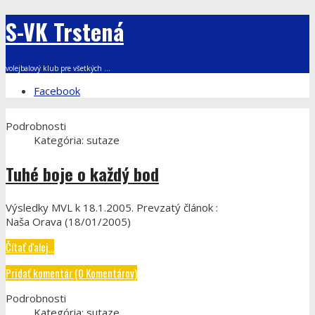
S-VK Trstená
volejbalový klub pre všetkých ...
Facebook
Podrobnosti
Kategória:
sutaze
Tuhé boje o každý bod
Výsledky MVL k 18.1.2005. Prevzatý článok :
Naša Orava (18/01/2005)
Čítať ďalej...
Pridať komentár (0 Komentárov)
Podrobnosti
Kategória:
sutaze