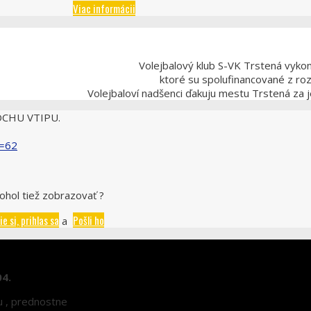
Viac informácii
Volejbalový klub S-VK Trstená vykon
ktoré su spolufinancované z ro
Volejbaloví nadšenci ďakuju mestu Trstená za 
TROCHU VTIPU.
d=62
ohol tiež zobrazovať ?
ie si, prihlas sa
Pošli ho
a
04.
nu , prednostne