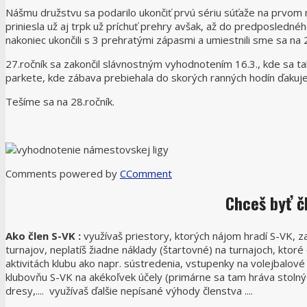
Nášmu družstvu sa podarilo ukončiť prvú sériu súťaže na prvom 
priniesla už aj trpk už príchuť prehry avšak, až do predposledné
nakoniec ukončili s 3 prehratými zápasmi a umiestnili sme sa na
27.ročník sa zakončil slávnostným vyhodnotením 16.3., kde sa 
parkete, kde zábava prebiehala do skorých ranných hodín ďaku
Tešíme sa na 28.ročník.
Comments powered by
CComment
Chceš
byť č
Ako člen S-VK :
využívaš priestory, ktorých nájom hradí S-VK, z
turnajov, neplatíš žiadne náklady (štartovné) na turnajoch, ktor
aktivitách klubu ako napr. sústredenia, vstupenky na volejbalov
klubovňu S-VK na akékoľvek účely (primárne sa tam hráva stolný te
dresy,.... využívaš ďalšie nepísané výhody členstva ....