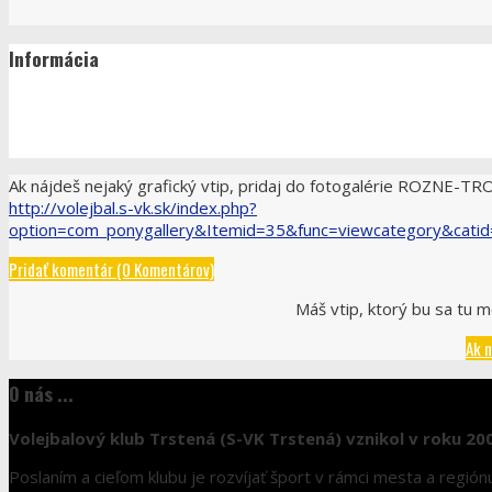
Informácia
Ak nájdeš nejaký grafický vtip, pridaj do fotogalérie ROZNE-
http://volejbal.s-vk.sk/index.php?
option=com_ponygallery&Itemid=35&func=viewcategory&cati
Pridať komentár (0 Komentárov)
Máš vtip, ktorý bu sa tu m
Ak n
O nás ...
Volejbalový klub Trstená (S-VK Trstená) vznikol v roku 20
Poslaním a cieľom klubu je rozvíjať šport v rámci mesta a regió