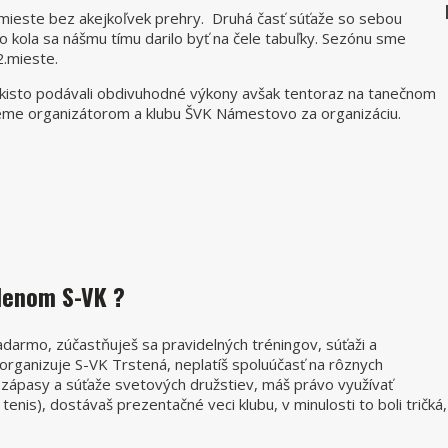
mieste bez akejkoľvek prehry.
Druhá časť súťaže so sebou
ho kola sa nášmu tímu darilo byť na čele tabuľky. Sezónu sme
 2.mieste.
takisto podávali obdivuhodné výkony avšak tentoraz na tanečnom
jeme organizátorom a klubu ŠVK Námestovo za organizáciu.
lenom S-VK ?
adarmo, zúčastňuješ sa pravidelných tréningov, súťaži a
é organizuje S-VK Trstená, neplatíš spoluúčasť na rôznych
é zápasy a súťaže svetových družstiev, máš právo využívať
nis), dostávaš prezentačné veci klubu, v minulosti to boli tričká,