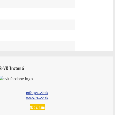
S-VK Trstená
info@s-vk.sk
www.s-vk.sk
Napíš nám