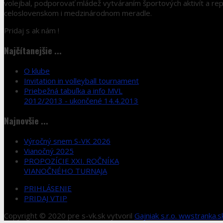
volejbal, podporovať mládež vytváraním športových aktivít a r
celoslovenskom i medzinárodnom meradle.
Pridaj s ak nám !
Najčítanejšie ...
O klube
Invitation in volleyball tournament
Priebežná tabuľka a info MVL
2012/2013 - ukončené 14.4.2013
Najnovšie ...
Výročný snem S-VK 2026
Vianočný 2025
PROPOZÍCIE XXI. ROČNÍKA
VIANOČNÉHO TURNAJA
PRIHLÁSENIE
PRIDAJ VTIP
Copyright © 2020 pre s-vk.sk vytvoril
Gajniak s.r.o. wwstranka.s