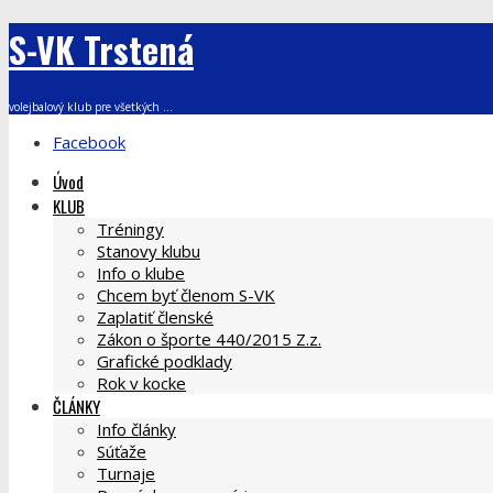
S-VK Trstená
volejbalový klub pre všetkých ...
Facebook
Úvod
KLUB
Tréningy
Stanovy klubu
Info o klube
Chcem byť členom S-VK
Zaplatiť členské
Zákon o športe 440/2015 Z.z.
Grafické podklady
Rok v kocke
ČLÁNKY
Info články
Súťaže
Turnaje