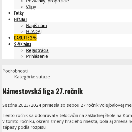
Pozvánky, propozície
Vtipy
Fotky
HĽADAJ
Napíš nám
HĽADAJ
DARUJTE 2%
S-VK zóna
Registrácia
Prihlásenie
Podrobnosti
Kategória:
sutaze
Námestovská liga 27.ročník
Sezóna 2023/2024 priniesla so sebou 27.ročník volejbalovej me
Tento ročník sa odohrával v telocvični na základnej škole na K
v tomto ročníku, okrem zmeny hracieho miesta, bola aj zmena 
zápasy podľa rozpisu.